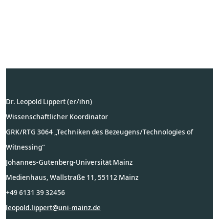
Dr. Leopold Lippert (er/ihn)
Wissenschaftlicher Koordinator
GRK/RTG 3064 „Techniken des Bezeugens/Technologies of
Witnessing“
Johannes-Gutenberg-Universität Mainz
Medienhaus, Wallstraße 11, 55112 Mainz
+49 6131 39 32456
leopold.lippert@uni-mainz.de