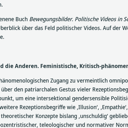
n.
hienene Buch
Bewegungsbilder. Politische Videos in S
berblick über das Feld politischer Videos. Auf der 
e.
die Anderen. Feministische, Kritisch-phänomen
ch-phänomenologischen Zugang zu vermeintlich omnip
über den patriarchalen Gestus vieler Rezeptionsbegrif
unkt, um eine intersektional gendersensible Politis
itere Rezeptionsbegriffe wie ‚Illusion‘, ‚Empathie‘‚ ‚
ät theoretischer Konzepte bislang ‚unschuldig‘ gebli
opozentristischer, teleologischer und normativer N