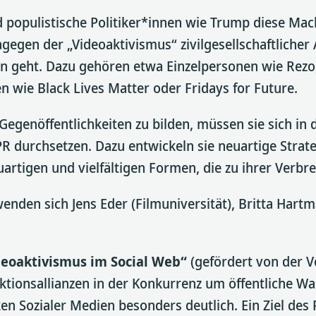
d populistische Politiker*innen wie Trump diese Ma
 dagegen der „Videoaktivismus“ zivilgesellschaftlich
n geht. Dazu gehören etwa Einzelpersonen wie Rezo
 wie Black Lives Matter oder Fridays for Future.
egenöffentlichkeiten zu bilden, müssen sie sich 
 durchsetzen. Dazu entwickeln sie neuartige Strateg
uartigen und vielfältigen Formen, die zu ihrer Verbr
wenden sich Jens Eder (Filmuniversität), Britta Har
eoaktivismus im Social Web“
(gefördert von der V
ktionsallianzen in der Konkurrenz um öffentliche W
en Sozialer Medien besonders deutlich. Ein Ziel des 